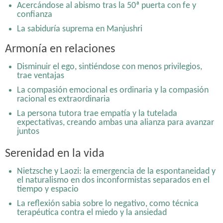
Acercándose al abismo tras la 50ª puerta con fe y
confianza
La sabiduría suprema en Manjushri
Nietzsche y Laozi: la emergencia de la espontaneidad y
Armonía en relaciones
el naturalismo en dos inconformistas separados en el
tiempo y espacio
Disminuir el ego, sintiéndose con menos privilegios,
De praemeditatio malorum a memento mori y al yoga
trae ventajas
de la muerte: Practicar morir
La compasión emocional es ordinaria y la compasión
Disminuir el ego, sintiéndose con menos privilegios,
racional es extraordinaria
trae ventajas
La persona tutora trae empatía y la tutelada
En el camino de Shambhala: discernimiento, calma y
expectativas, creando ambas una alianza para avanzar
benevolencia
juntos
Serenidad en la vida
Nietzsche y Laozi: la emergencia de la espontaneidad y
el naturalismo en dos inconformistas separados en el
tiempo y espacio
La reflexión sabia sobre lo negativo, como técnica
terapéutica contra el miedo y la ansiedad