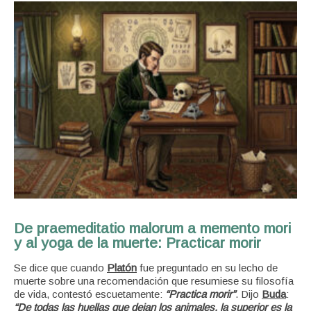
De praemeditatio malorum a memento mori
y al yoga de la muerte: Practicar morir
Se dice que cuando
Platón
fue preguntado en su lecho de
muerte sobre una recomendación que resumiese su filosofía
de vida, contestó escuetamente:
“Practica morir”
.
Dijo
Buda
:
“
De todas las huellas que dejan los animales, la superior es la