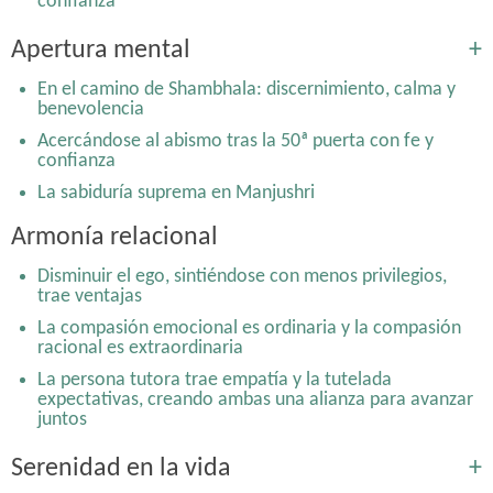
confianza
Apertura mental
+
En el camino de Shambhala: discernimiento, calma y
benevolencia
Acercándose al abismo tras la 50ª puerta con fe y
confianza
La sabiduría suprema en Manjushri
Nietzsche y Laozi: la emergencia de la espontaneidad y
Armonía relacional
el naturalismo en dos inconformistas separados en el
tiempo y espacio
Disminuir el ego, sintiéndose con menos privilegios,
De praemeditatio malorum a memento mori y al yoga
trae ventajas
de la muerte: Practicar morir
La compasión emocional es ordinaria y la compasión
Disminuir el ego, sintiéndose con menos privilegios,
racional es extraordinaria
trae ventajas
La persona tutora trae empatía y la tutelada
En el camino de Shambhala: discernimiento, calma y
expectativas, creando ambas una alianza para avanzar
benevolencia
juntos
Serenidad en la vida
+