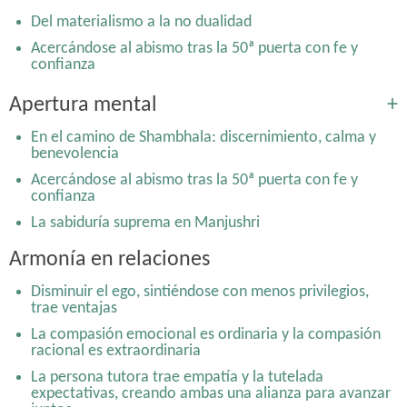
Del materialismo a la no dualidad
Acercándose al abismo tras la 50ª puerta con fe y
confianza
Apertura mental
+
En el camino de Shambhala: discernimiento, calma y
benevolencia
Acercándose al abismo tras la 50ª puerta con fe y
confianza
La sabiduría suprema en Manjushri
Nietzsche y Laozi: la emergencia de la espontaneidad y
Armonía en relaciones
el naturalismo en dos inconformistas separados en el
tiempo y espacio
Disminuir el ego, sintiéndose con menos privilegios,
De praemeditatio malorum a memento mori y al yoga
trae ventajas
de la muerte: Practicar morir
La compasión emocional es ordinaria y la compasión
Disminuir el ego, sintiéndose con menos privilegios,
racional es extraordinaria
trae ventajas
La persona tutora trae empatía y la tutelada
En el camino de Shambhala: discernimiento, calma y
expectativas, creando ambas una alianza para avanzar