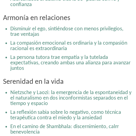
de la muerte: Practicar morir
confianza
Disminuir el ego, sintiéndose con menos privilegios,
trae ventajas
Armonía en relaciones
En el camino de Shambhala: discernimiento, calma y
Disminuir el ego, sintiéndose con menos privilegios,
benevolencia
trae ventajas
La compasión emocional es ordinaria y la compasión
racional es extraordinaria
La persona tutora trae empatía y la tutelada
expectativas, creando ambas una alianza para avanzar
juntos
Serenidad en la vida
Nietzsche y Laozi: la emergencia de la espontaneidad y
el naturalismo en dos inconformistas separados en el
tiempo y espacio
La reflexión sabia sobre lo negativo, como técnica
terapéutica contra el miedo y la ansiedad
En el camino de Shambhala: discernimiento, calma y
benevolencia