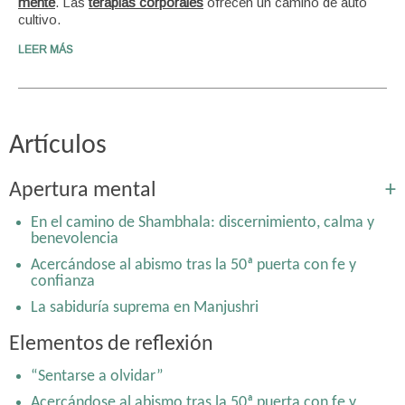
mente
. Las
terapias corporales
ofrecen un camino de auto
cultivo.
LEER MÁS
Artículos
Apertura mental
+
En el camino de Shambhala: discernimiento, calma y
benevolencia
Acercándose al abismo tras la 50ª puerta con fe y
confianza
La sabiduría suprema en Manjushri
Nietzsche y Laozi: la emergencia de la espontaneidad y
Elementos de reflexión
el naturalismo en dos inconformistas separados en el
tiempo y espacio
“Sentarse a olvidar”
De praemeditatio malorum a memento mori y al yoga
Acercándose al abismo tras la 50ª puerta con fe y