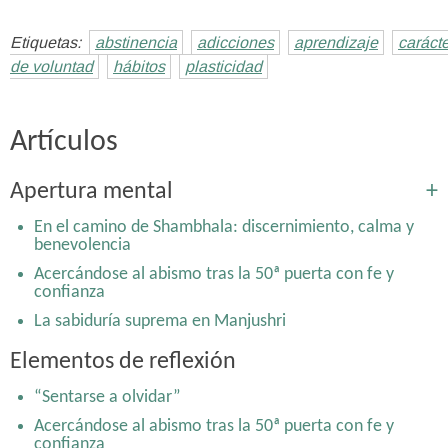
Etiquetas:
abstinencia
adicciones
aprendizaje
carácte
de voluntad
hábitos
plasticidad
Artículos
Apertura mental
+
En el camino de Shambhala: discernimiento, calma y
benevolencia
Acercándose al abismo tras la 50ª puerta con fe y
confianza
La sabiduría suprema en Manjushri
Nietzsche y Laozi: la emergencia de la espontaneidad y
Elementos de reflexión
el naturalismo en dos inconformistas separados en el
tiempo y espacio
“Sentarse a olvidar”
De praemeditatio malorum a memento mori y al yoga
Acercándose al abismo tras la 50ª puerta con fe y
de la muerte: Practicar morir
confianza