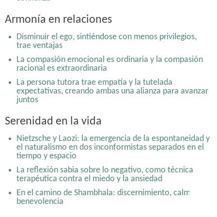
Disminuir el ego, sintiéndose con menos privilegios,
trae ventajas
Armonía en relaciones
En el camino de Shambhala: discernimiento, calma y
Disminuir el ego, sintiéndose con menos privilegios,
benevolencia
trae ventajas
La compasión emocional es ordinaria y la compasión
racional es extraordinaria
La persona tutora trae empatía y la tutelada
expectativas, creando ambas una alianza para avanzar
juntos
Serenidad en la vida
Nietzsche y Laozi: la emergencia de la espontaneidad y
el naturalismo en dos inconformistas separados en el
tiempo y espacio
La reflexión sabia sobre lo negativo, como técnica
terapéutica contra el miedo y la ansiedad
En el camino de Shambhala: discernimiento, calma y
benevolencia