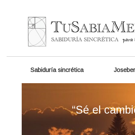
Sabiduría sincrética
Josebe
“Sé el cambi