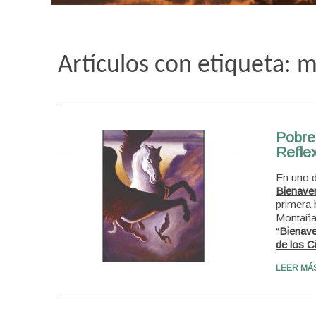
Artículos con etiqueta: 
Pobre
Reflex
En uno d
Bienave
primera 
Montaña
“
Bienave
de los Ci
LEER MÁ