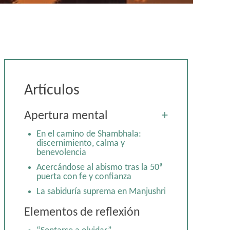
Artículos
Apertura mental
+
En el camino de Shambhala:
discernimiento, calma y
benevolencia
Acercándose al abismo tras la 50ª
puerta con fe y confianza
La sabiduría suprema en Manjushri
Nietzsche y Laozi: la emergencia
Elementos de reflexión
de la espontaneidad y el
naturalismo en dos inconformistas