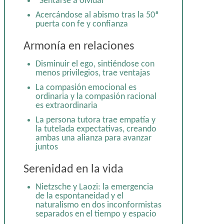
“Sentarse a olvidar”
separados en el tiempo y espacio
Acercándose al abismo tras la 50ª
De praemeditatio malorum a
puerta con fe y confianza
memento mori y al yoga de la
muerte: Practicar morir
Armonía en relaciones
Disminuir el ego, sintiéndose con
menos privilegios, trae ventajas
Disminuir el ego, sintiéndose con
menos privilegios, trae ventajas
En el camino de Shambhala:
discernimiento, calma y
La compasión emocional es
benevolencia
ordinaria y la compasión racional
es extraordinaria
La persona tutora trae empatía y
la tutelada expectativas, creando
ambas una alianza para avanzar
juntos
Serenidad en la vida
Nietzsche y Laozi: la emergencia
de la espontaneidad y el
naturalismo en dos inconformistas
separados en el tiempo y espacio