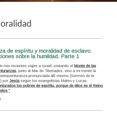
moralidad
za de espíritu y moralidad de esclavo.
iones sobre la humildad. Parte 1
e mis recientes viajes a Israel, visitando el
Monte de las
nturanzas
, junto al Mar de Tiberiades, vino a mi mente la
bienaventuranza pronunciada allí mismo (Sermón de la
) por
Jesús
según los evangelistas Mateo y Lucas:
nturados los pobres de espíritu, porque de ellos es el Reino
elos “
.
S