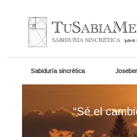
Sabiduría sincrética
Josebe
“Sé el cambi