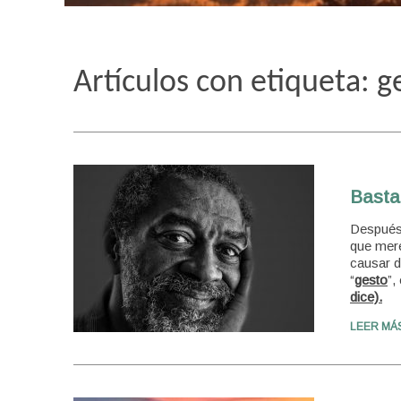
Artículos con etiqueta: g
Basta
Después 
que mere
causar d
“
gesto
”,
dice).
LEER MÁ