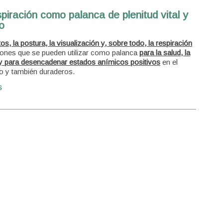
piración como palanca de plenitud vital y
o
os, la postura, la visualización y, sobre todo, la respiración
ones que se pueden utilizar como palanca
para la salud, la
 y para desencadenar estados anímicos positivos
en el
 y también duraderos.
S