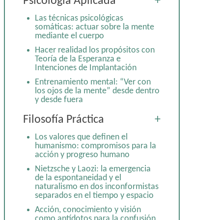
Psicología Aplicada
+
puerta con fe y confianza
“Sentarse a olvidar”
Las técnicas psicológicas
somáticas: actuar sobre la mente
Ansiedad vital y liberación por las
mediante el cuerpo
vías Vedanta, Estoica, Budista y
Existencialista en una síntesis
Hacer realidad los propósitos con
Teoría de la Esperanza e
En el camino de Shambhala:
Intenciones de Implantación
discernimiento, calma y
benevolencia
Entrenamiento mental: “Ver con
los ojos de la mente” desde dentro
Psicosabiduría para tiempos de
y desde fuera
crisis. Tomar las riendas para la
salud y la Eudaimonía
Equilibrar el volumen de ego,
Filosofía Práctica
+
sintiéndose con menos privilegios,
Vivencias de Sintoísmo y Budismo
trae ventajas
en el camino Kumano Kodo en
Los valores que definen el
Japón
Acepta, deja fluir y actúa desde lo
humanismo: compromisos para la
que valoras
acción y progreso humano
Con Jesús por los montes de las
Bienaventuranzas, Tabor y
La empatía se cultiva con mayor
Nietzsche y Laozi: la emergencia
Carmelo: viaje espiritual por Israel
sabiduría y con prácticas como
de la espontaneidad y el
Naikan
naturalismo en dos inconformistas
Siguiendo las huellas de
separados en el tiempo y espacio
Padmasambhava por Bután, Sikkim
La persona tutora trae empatía y
y norte de Bengala: un recorrido
la tutelada expectativas, creando
Acción, conocimiento y visión
espiritual y cultural
ambas una alianza para avanzar
como antídotos para la confusión