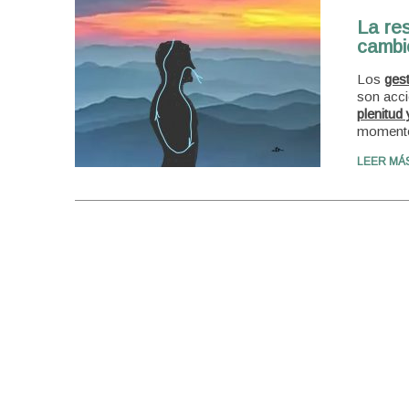
La res
cambi
Los
gest
son acci
plenitud
momento
LEER MÁ