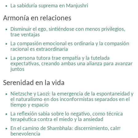
La sabiduría suprema en Manjushri
Nietzsche y Laozi: la emergencia de la espontaneidad y
Armonía en relaciones
el naturalismo en dos inconformistas separados en el
tiempo y espacio
Disminuir el ego, sintiéndose con menos privilegios,
De praemeditatio malorum a memento mori y al yoga
trae ventajas
de la muerte: Practicar morir
La compasión emocional es ordinaria y la compasión
Disminuir el ego, sintiéndose con menos privilegios,
racional es extraordinaria
trae ventajas
La persona tutora trae empatía y la tutelada
En el camino de Shambhala: discernimiento, calma y
expectativas, creando ambas una alianza para avanzar
benevolencia
juntos
Serenidad en la vida
Nietzsche y Laozi: la emergencia de la espontaneidad y
el naturalismo en dos inconformistas separados en el
tiempo y espacio
La reflexión sabia sobre lo negativo, como técnica
terapéutica contra el miedo y la ansiedad
En el camino de Shambhala: discernimiento, calma y
benevolencia