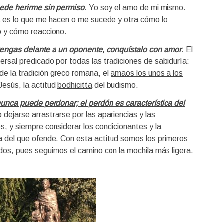
ede herirme sin permiso
. Yo soy el amo de mi mismo.
 es lo que me hacen o me sucede y otra cómo lo
o y cómo reacciono.
engas delante a un oponente, conquístalo con amor
. El
ersal predicado por todas las tradiciones de sabiduría:
de la tradición greco romana, el
amaos los unos a los
esús, la actitud
bodhicitta
del budismo.
nunca puede perdonar; el perdón es característica del
o dejarse arrastrarse por las apariencias y las
, y siempre considerar los condicionantes y la
a del que ofende. Con esta actitud somos los primeros
dos, pues seguimos el camino con la mochila más ligera.