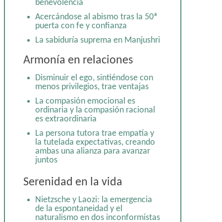
benevolencia
Acercándose al abismo tras la 50ª
puerta con fe y confianza
La sabiduría suprema en Manjushri
Nietzsche y Laozi: la emergencia
Armonía en relaciones
de la espontaneidad y el
naturalismo en dos inconformistas
Disminuir el ego, sintiéndose con
separados en el tiempo y espacio
menos privilegios, trae ventajas
De praemeditatio malorum a
La compasión emocional es
memento mori y al yoga de la
ordinaria y la compasión racional
muerte: Practicar morir
es extraordinaria
Disminuir el ego, sintiéndose con
La persona tutora trae empatía y
menos privilegios, trae ventajas
la tutelada expectativas, creando
En el camino de Shambhala:
ambas una alianza para avanzar
discernimiento, calma y
juntos
benevolencia
Serenidad en la vida
Nietzsche y Laozi: la emergencia
de la espontaneidad y el
naturalismo en dos inconformistas