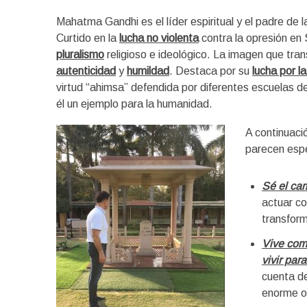
Mahatma Gandhi es el líder espiritual y el padre de 
Curtido en la
lucha no violenta
contra la opresión en 
pluralismo
religioso e ideológico. La imagen que tra
autenticidad
y
humildad
. Destaca por su
lucha por l
virtud “ahimsa” defendida por diferentes escuelas d
él un ejemplo para la humanidad.
A continuaci
parecen espe
Sé el ca
actuar co
transform
Vive como
vivir par
cuenta de
enorme o