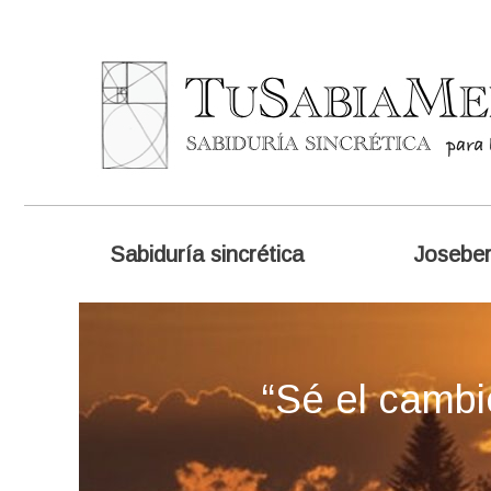
Sabiduría sincrética
Josebe
“Sé el cambi