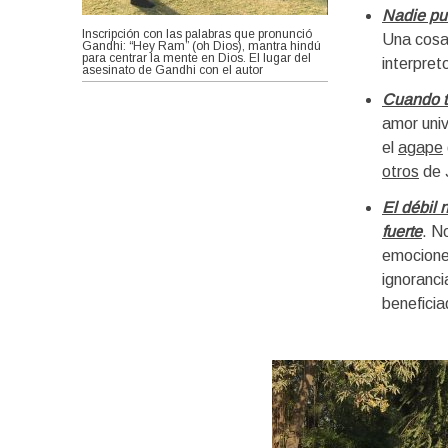
Nadie pu
Inscripción con las palabras que pronunció
Una cosa
Gandhi: “Hey Ram” (oh Dios), mantra hindú
para centrar la mente en Dios. El lugar del
interpret
asesinato de Gandhi con el autor
Cuando t
amor univ
el
agape
otros
de J
El débil 
fuerte
. N
emociones
ignoranci
beneficia